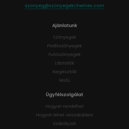
szonyeg@szonyegekchemex.com
Ajánlatunk
Szőnyegek
Padlószőnyegek
Futószőnyegek
Lábtörlők
Kiegészítők
Műfű
Ügyfélszolgálat
Hogyan rendelhet
Hogyan lehet visszaküldeni
Szabályzat