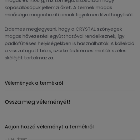
magas és 1400 g/m2 tömegű. Elsősorban nagy
kopásállóságuk jellemzi őket. A termék magas
minősége megnehezíti annak figyelmen kívül hagyását.
Érdemes megjegyezni, hogy a CRYSTAL szőnyegek
magas hővezetési együtthatóval rendelkeznek, így
padlófűtéses helyiségekben is használhatók. A kollekció
a visszafogott bézs, szürke és krémes minták széles
skáláját tartalmazza.
Vélemények a termékről
Ossza meg véleményét!
Adjon hozzá véleményt a termékről
Pseudonim