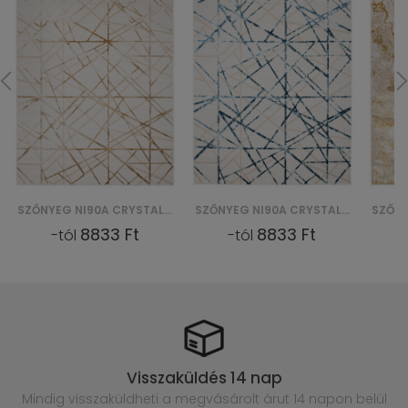
SZŐNYEG NI90A CRYSTAL GYU - BEŻOWY
SZŐNYEG NI90A CRYSTAL GYU - NIEBIESKI
8833 Ft
8833 Ft
-tól
-tól
Visszaküldés 14 nap
Mindig visszaküldheti a megvásárolt
árut 14 napon belül