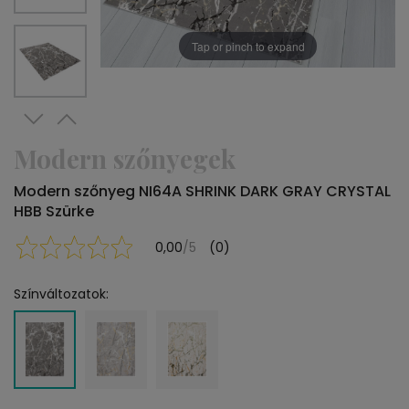
Tap or pinch to expand
Modern szőnyegek
Modern szőnyeg NI64A SHRINK DARK GRAY CRYSTAL
HBB Szürke
0,00
/5
(0)
Színváltozatok: