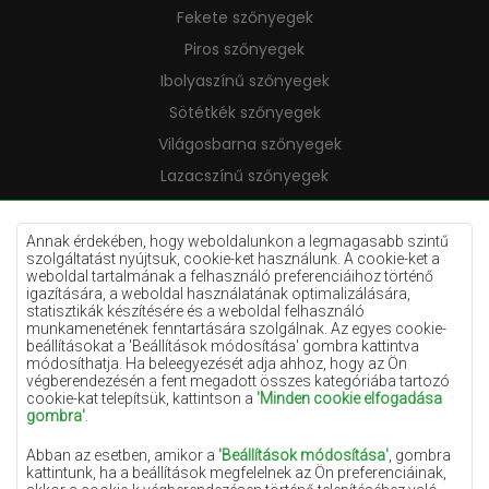
Fekete szőnyegek
Piros szőnyegek
Ibolyaszínű szőnyegek
Sötétkék szőnyegek
Világosbarna szőnyegek
Lazacszínű szőnyegek
Krémszínű szőnyegek
Lila szőnyegek
Annak érdekében, hogy weboldalunkon a legmagasabb szintű
szolgáltatást nyújtsuk, cookie-ket használunk. A cookie-ket a
Sárga szőnyegek
weboldal tartalmának a felhasználó preferenciáihoz történő
igazítására, a weboldal használatának optimalizálására,
Mentaszínű szőnyegek
statisztikák készítésére és a weboldal felhasználó
munkamenetének fenntartására szolgálnak. Az egyes cookie-
Világoskék szőnyegek
beállításokat a 'Beállítások módosítása' gombra kattintva
módosíthatja. Ha beleegyezését adja ahhoz, hogy az Ön
Narancssárga szőnyegek
végberendezésén a fent megadott összes kategóriába tartozó
Rózsaszín szőnyegek
cookie-kat telepítsük, kattintson a
'Minden cookie elfogadása
gombra'
.
Szürke szőnyegek
Abban az esetben, amikor a
'Beállítások módosítása'
, gombra
Terrakotta szőnyegek
kattintunk, ha a beállítások megfelelnek az Ön preferenciáinak,