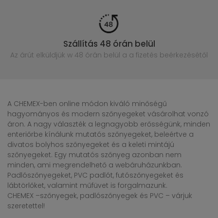
Szállítás 48 órán belül
Az árút elküldjük w 48 órán belül
a a fizetés beérkezésétől
A CHEMEX-ben online módon kiváló minőségű
hagyományos és modern szőnyegeket vásárolhat vonzó
áron. A nagy választék a legnagyobb erősségünk, minden
enteriőrbe kínálunk mutatós szőnyegeket, beleértve a
divatos bolyhos szőnyegeket és a keleti mintájú
szőnyegeket. Egy mutatós szőnyeg azonban nem
minden, ami megrendelhető a webáruházunkban.
Padlószőnyegeket, PVC padlót, futószőnyegeket és
lábtörlőket, valamint műfüvet is forgalmazunk.
CHEMEX –szőnyegek, padlószőnyegek és PVC – várjuk
szeretettel!