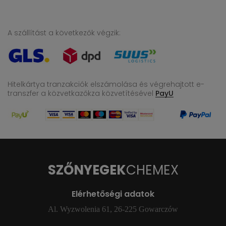
A szállítást a következők végzik:
Hitelkártya tranzakciók elszámolása és végrehajtott e-
transzfer
a közvetkazőkza közvetítésével
PayU
SZŐNYEGEK
CHEMEX
Elérhetőségi adatok
Al. Wyzwolenia 61, 26-225 Gowarczów