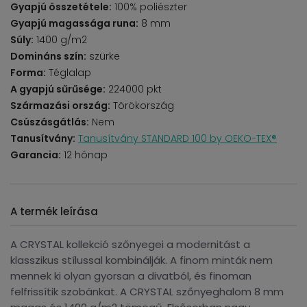
Gyapjú összetétele:
100% poliészter
Gyapjú magassága runa:
8 mm
Súly:
1400 g/m2
Domináns szín:
szürke
Forma:
Téglalap
A gyapjú sűrűsége:
224000 pkt
Származási ország:
Törökország
Csúszásgátlás:
Nem
Tanusítvány:
Tanusítvány STANDARD 100 by OEKO-TEX®
Garancia:
12 hónap
A termék leírása
A CRYSTAL kollekció szőnyegei a modernitást a
klasszikus stílussal kombinálják. A finom minták nem
mennek ki olyan gyorsan a divatból, és finoman
felfrissítik szobánkat. A CRYSTAL szőnyeghalom 8 mm