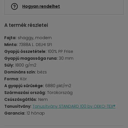
Hogyan rendelhet
A termék részletei
Fajta:
shaggy, modern
Minta:
7388A L. DELHI SFI
Gyapjú összetétele:
100% PP Frise
Gyapjú magassága runa:
30 mm
Súly:
1800 g/m2
Domináns szín:
bézs
Forma:
Kör
A gyapjú sűrűsége:
6880 pkt/m2
Származási ország:
Törökország
Csúszásgátlás:
Nem
Tanusítvány:
Tanusítvány STANDARD 100 by OEKO-TEX®
Garancia:
12 hónap