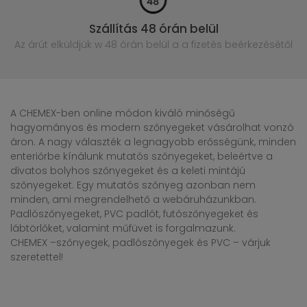
Szállítás 48 órán belül
Az árút elküldjük w 48 órán belül
a a fizetés beérkezésétől
A CHEMEX-ben online módon kiváló minőségű
hagyományos és modern szőnyegeket vásárolhat vonzó
áron. A nagy választék a legnagyobb erősségünk, minden
enteriőrbe kínálunk mutatós szőnyegeket, beleértve a
divatos bolyhos szőnyegeket és a keleti mintájú
szőnyegeket. Egy mutatós szőnyeg azonban nem
minden, ami megrendelhető a webáruházunkban.
Padlószőnyegeket, PVC padlót, futószőnyegeket és
lábtörlőket, valamint műfüvet is forgalmazunk.
CHEMEX –szőnyegek, padlószőnyegek és PVC – várjuk
szeretettel!