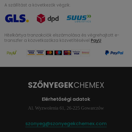
A szállítást a következők végzik:
Hitelkártya tranzakciók elszámolása és végrehajtott e-
transzfer
a közvetkazőkza közvetítésével
PayU
SZŐNYEGEK
CHEMEX
Elérhetőségi adatok
Al. Wyzwolenia 61, 26-225 Gowarczów
szonyeg@szonyegekchemex.com