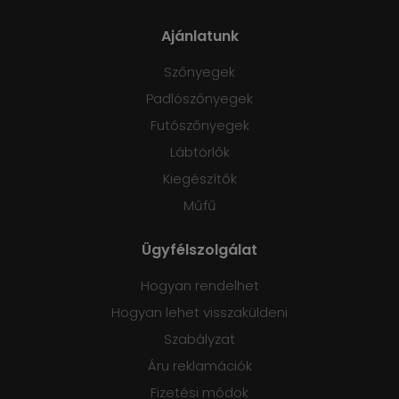
Ajánlatunk
Szőnyegek
Padlószőnyegek
Futószőnyegek
Lábtörlők
Kiegészítők
Műfű
Ügyfélszolgálat
Hogyan rendelhet
Hogyan lehet visszaküldeni
Szabályzat
Áru reklamációk
Fizetési módok