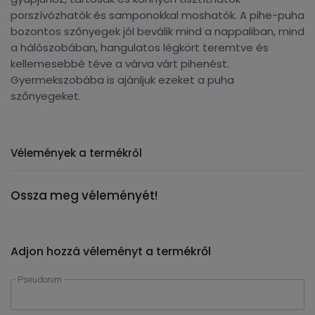
porszívózhatók és samponokkal moshatók. A pihe-puha
bozontos szőnyegek jól beválik mind a nappaliban, mind
a hálószobában, hangulatos légkört teremtve és
kellemesebbé téve a várva várt pihenést.
Gyermekszobába is ajánljuk ezeket a puha
szőnyegeket.
Vélemények a termékről
Ossza meg véleményét!
Adjon hozzá véleményt a termékről
Pseudonim