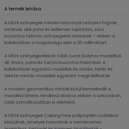
A termék leírása
A DELHI szőnyegek minden bizonnyal tetszeni fognak
azoknak, akik puha és kellemes tapintású, sűrű
bozontos halomú szőnyegeket keresnek – ebben a
kollekcióban a magassága eléri a 30 millimétert.
A DELHI szőnyegkollekció több tucat bolyhos modellből
áll, finom, puha és tartós bozontos halomból. A
kollekcióban egyszínű modellek és szürke, fehér és
fekete mintás modellek egyaránt megtalálhatók.
A modern geometrikus minták közül kiemelkedik a
marokkói lóhere, rendkívül divatos ebben a szezonban,
több színváltozatban is elérhető.
A DELHI szőnyegek Calping Frise polipropilén szálakból
készülnek, amelyek hasonlóak a természetes
gyapjúhoz, tartósak és könnyen tisztíthatók -