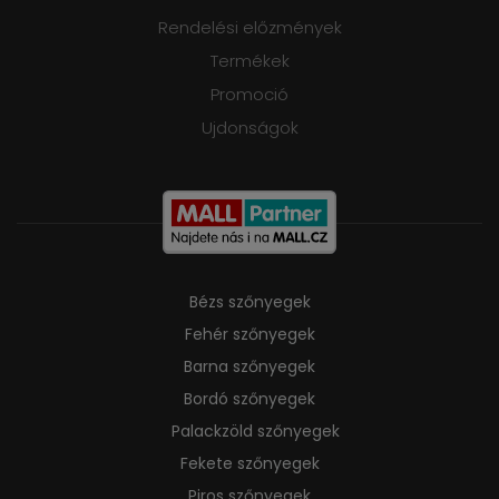
Rendelési előzmények
Termékek
Promoció
Ujdonságok
Bézs szőnyegek
Fehér szőnyegek
Barna szőnyegek
Bordó szőnyegek
Palackzöld szőnyegek
Fekete szőnyegek
Piros szőnyegek