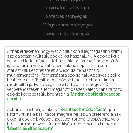
Ibolyaszínű szőnyegek
Sötétkék szőnyegek
Világosbarna szőnyegek
Lazacszínű szőnyegek
Krémszínű szőnyegek
Lila szőnyegek
Annak érdekében, hogy weboldalunkon a legmagasabb szintű
szolgáltatást nyújtsuk, cookie-ket használunk. A cookie-ket a
Sárga szőnyegek
weboldal tartalmának a felhasználó preferenciáihoz történő
igazítására, a weboldal használatának optimalizálására,
Mentaszínű szőnyegek
statisztikák készítésére és a weboldal felhasználó
munkamenetének fenntartására szolgálnak. Az egyes cookie-
Világoskék szőnyegek
beállításokat a 'Beállítások módosítása' gombra kattintva
módosíthatja. Ha beleegyezését adja ahhoz, hogy az Ön
Narancssárga szőnyegek
végberendezésén a fent megadott összes kategóriába tartozó
Rózsaszín szőnyegek
cookie-kat telepítsük, kattintson a
'Minden cookie elfogadása
gombra'
.
Szürke szőnyegek
Abban az esetben, amikor a
'Beállítások módosítása'
, gombra
Terrakotta szőnyegek
kattintunk, ha a beállítások megfelelnek az Ön preferenciáinak,
akkor a cookie-k végberendezésen történő telepítéséhez való
Zöld szőnyegek
hozzájárulásához az Ön által kívánt mértékben kattintson a
Arany szőnyegek
'Mentés és elfogadás-ra'
.