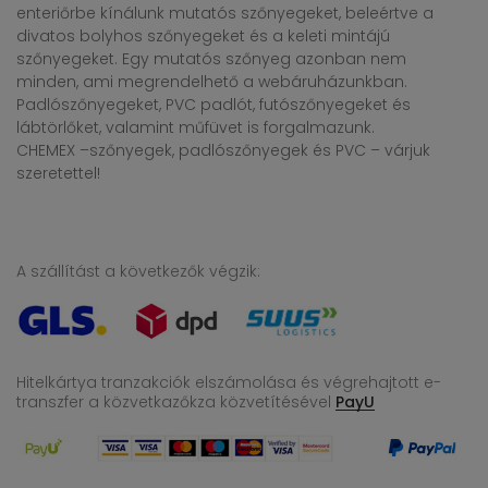
enteriőrbe kínálunk mutatós szőnyegeket, beleértve a
divatos bolyhos szőnyegeket és a keleti mintájú
szőnyegeket. Egy mutatós szőnyeg azonban nem
minden, ami megrendelhető a webáruházunkban.
Padlószőnyegeket, PVC padlót, futószőnyegeket és
lábtörlőket, valamint műfüvet is forgalmazunk.
CHEMEX –szőnyegek, padlószőnyegek és PVC – várjuk
szeretettel!
A szállítást a következők végzik:
Hitelkártya tranzakciók elszámolása és végrehajtott e-
transzfer
a közvetkazőkza közvetítésével
PayU