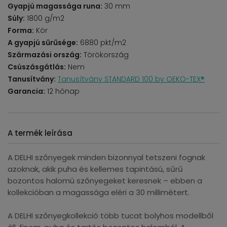
Gyapjú magassága runa:
30 mm
Súly:
1800 g/m2
Forma:
Kör
A gyapjú sűrűsége:
6880 pkt/m2
Származási ország:
Törökország
Csúszásgátlás:
Nem
Tanusítvány:
Tanusítvány STANDARD 100 by OEKO-TEX®
Garancia:
12 hónap
A termék leírása
A DELHI szőnyegek minden bizonnyal tetszeni fognak
azoknak, akik puha és kellemes tapintású, sűrű
bozontos halomú szőnyegeket keresnek – ebben a
kollekcióban a magassága eléri a 30 millimétert.
A DELHI szőnyegkollekció több tucat bolyhos modellből