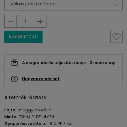
Válassza ki a méretet
KOSÁRHOZ AD
A megrendelés teljesítési ideje
3 munkanap
Hogyan rendelhet
A termék részletei
Fajta:
shaggy, modern
Minta:
7388A P. DELHI SFH
Gyapjú összetétele:
100% PP Frise