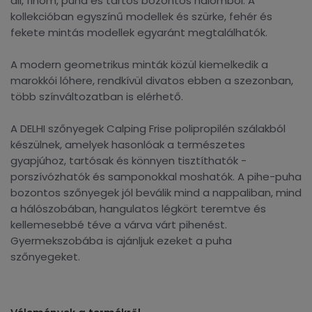
áll, finom, puha és tartós bozontos halomból. A
kollekcióban egyszínű modellek és szürke, fehér és
fekete mintás modellek egyaránt megtalálhatók.
A modern geometrikus minták közül kiemelkedik a
marokkói lóhere, rendkívül divatos ebben a szezonban,
több színváltozatban is elérhető.
A DELHI szőnyegek Calping Frise polipropilén szálakból
készülnek, amelyek hasonlóak a természetes
gyapjúhoz, tartósak és könnyen tisztíthatók -
porszívózhatók és samponokkal moshatók. A pihe-puha
bozontos szőnyegek jól beválik mind a nappaliban, mind
a hálószobában, hangulatos légkört teremtve és
kellemesebbé téve a várva várt pihenést.
Gyermekszobába is ajánljuk ezeket a puha
szőnyegeket.