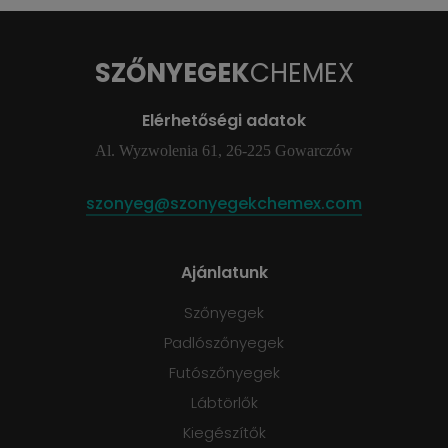
SZŐNYEGEK
CHEMEX
Elérhetőségi adatok
Al. Wyzwolenia 61, 26-225 Gowarczów
szonyeg@szonyegekchemex.com
Ajánlatunk
Szőnyegek
Padlószőnyegek
Futószőnyegek
Lábtörlők
Kiegészítők