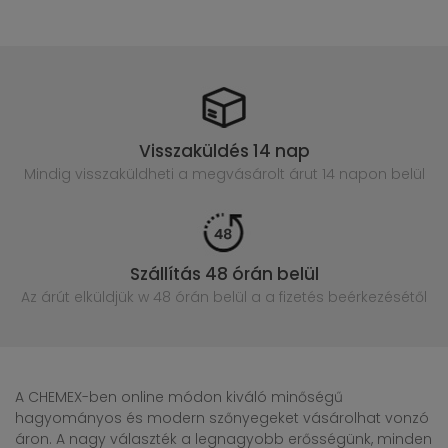
Visszaküldés 14 nap
Mindig visszaküldheti a megvásárolt
árut 14 napon belül
Szállítás 48 órán belül
Az árút elküldjük w 48 órán belül
a a fizetés beérkezésétől
A CHEMEX-ben online módon kiváló minőségű
hagyományos és modern szőnyegeket vásárolhat vonzó
áron. A nagy választék a legnagyobb erősségünk, minden