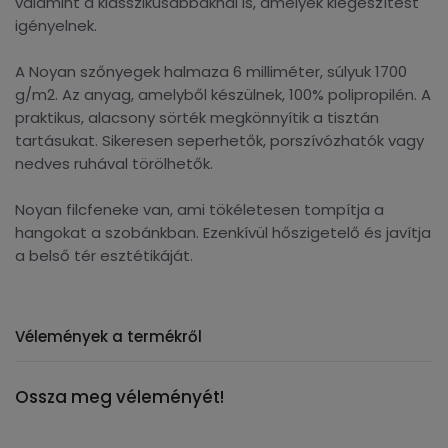
valamint a klasszikusabbaknál is, amelyek kiegészítést
igényelnek.
A Noyan szőnyegek halmaza 6 milliméter, súlyuk 1700
g/m2. Az anyag, amelyből készülnek, 100% polipropilén. A
praktikus, alacsony sörték megkönnyítik a tisztán
tartásukat. Sikeresen seperhetők, porszívózhatók vagy
nedves ruhával törölhetők.
Noyan filcfeneke van, ami tökéletesen tompítja a
hangokat a szobánkban. Ezenkívül hőszigetelő és javítja
a belső tér esztétikáját.
Vélemények a termékről
Ossza meg véleményét!