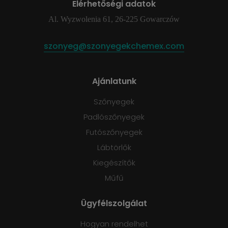
Elérhetőségi adatok
Al. Wyzwolenia 61, 26-225 Gowarczów
szonyeg@szonyegekchemex.com
Ajánlatunk
Szőnyegek
Padlószőnyegek
Futószőnyegek
Lábtörlők
Kiegészítők
Műfű
Ügyfélszolgálat
Hogyan rendelhet