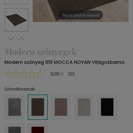
Tap or pinch to expand
Modern szőnyegek
Modern szőnyeg 010 MOCCA NOYAN Világosbarna
0,00
/5
(0)
Színváltozatok: