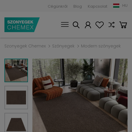
HU
Cégünkről
Blog
Kapcsolat
Szonyegek Chemex
Szőnyegek
Modern szőnyegek