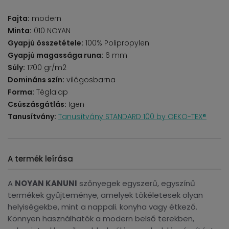
Fajta:
modern
Minta:
010 NOYAN
Gyapjú összetétele:
100% Polipropylen
Gyapjú magassága runa:
6 mm
Súly:
1700 gr/m2
Domináns szín:
világosbarna
Forma:
Téglalap
Csúszásgátlás:
Igen
Tanusítvány:
Tanusítvány STANDARD 100 by OEKO-TEX®
A termék leírása
A
NOYAN KANUNI
szőnyegek egyszerű, egyszínű
termékek gyűjteménye, amelyek tökéletesek olyan
helyiségekbe, mint a nappali. konyha vagy étkező.
Könnyen használhatók a modern belső terekben,