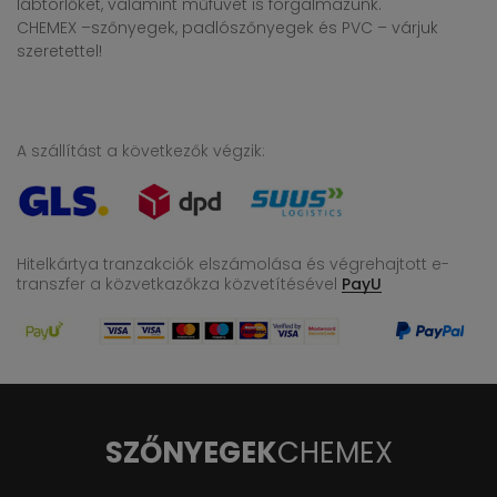
lábtörlőket, valamint műfüvet is forgalmazunk.
CHEMEX –szőnyegek, padlószőnyegek és PVC – várjuk
szeretettel!
A szállítást a következők végzik:
Hitelkártya tranzakciók elszámolása és végrehajtott e-
transzfer
a közvetkazőkza közvetítésével
PayU
SZŐNYEGEK
CHEMEX