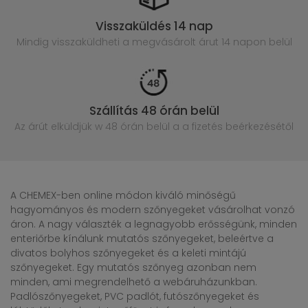
Visszaküldés 14 nap
Mindig visszaküldheti a megvásárolt
árut 14 napon belül
Szállítás 48 órán belül
Az árút elküldjük w 48 órán belül
a a fizetés beérkezésétől
A CHEMEX-ben online módon kiváló minőségű
hagyományos és modern szőnyegeket vásárolhat vonzó
áron. A nagy választék a legnagyobb erősségünk, minden
enteriőrbe kínálunk mutatós szőnyegeket, beleértve a
divatos bolyhos szőnyegeket és a keleti mintájú
szőnyegeket. Egy mutatós szőnyeg azonban nem
minden, ami megrendelhető a webáruházunkban.
Padlószőnyegeket, PVC padlót, futószőnyegeket és