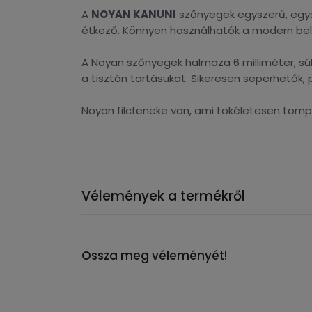
A
NOYAN KANUNI
szőnyegek egyszerű, egys
étkező. Könnyen használhatók a modern belső
A Noyan szőnyegek halmaza 6 milliméter, súly
a tisztán tartásukat. Sikeresen seperhetők,
Noyan filcfeneke van, ami tökéletesen tompít
Vélemények a termékről
Ossza meg véleményét!