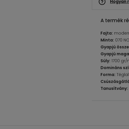
Hogyan r
A termék ré
Fajta:
moder
Minta:
070 N
Gyapjú össze
Gyapjú maga
Súly:
1700 gr/
Domináns szí
Forma:
Tégla
Csúszásgátlá
Tanusítvány: