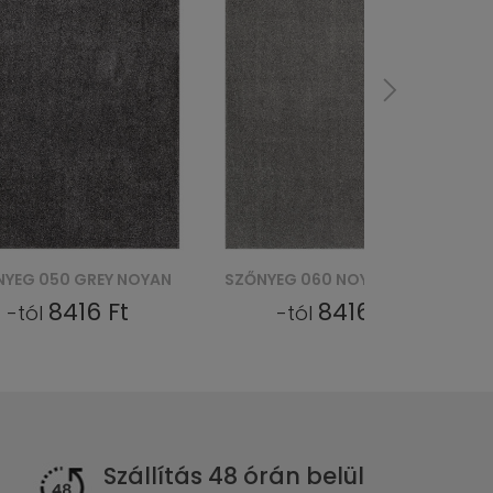
SZŐNYEG 060 NOYAN - SREBRNY
PADLÓSZŐNYEG EVENTOWA REWIND FLAT 2REW 0713 - CZERWONY
8416 Ft
1333 Ft
-tól
-tól
Szállítás 48 órán belül