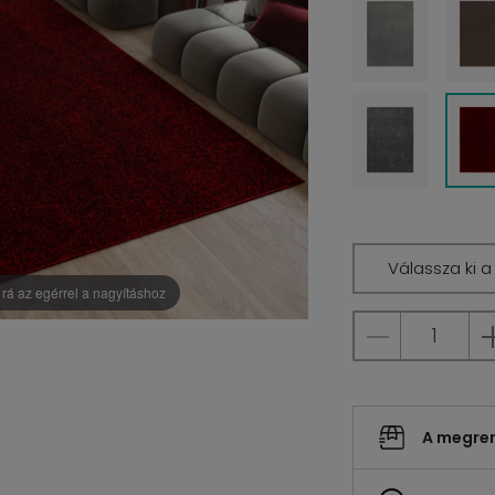
Válassza ki 
rá az egérrel a nagyításhoz
A megrend