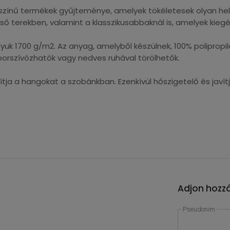
zínű termékek gyűjteménye, amelyek tökéletesek olyan hely
 terekben, valamint a klasszikusabbaknál is, amelyek kiegé
uk 1700 g/m2. Az anyag, amelyből készülnek, 100% polipropil
 porszívózhatók vagy nedves ruhával törölhetők.
ja a hangokat a szobánkban. Ezenkívül hőszigetelő és javítja
Adjon hozzá
Pseudonim