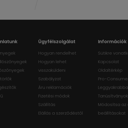
ánlatunk
Ügyfélszolgálat
Információk
őnyegek
Hogyan rendelhet
Sütikre vonatk
lószőnyegek
Hogyan lehet
Kapcsolat
ószőnyegek
visszaküldeni
Oldaltérkép
törlők
Szabályzat
Pro-Consumer
gészítők
Áru reklamációk
Leggyakrabban
fű
Fizetési módok
Tanúsítványok
Szállítás
Módosítsa az
Elállás a szerződéstől
beállításokat