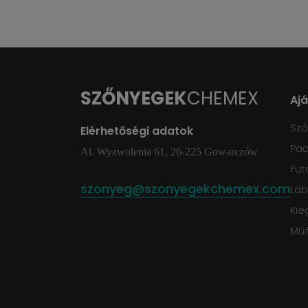
SZŐNYEGEK
CHEMEX
Aj
Sz
Elérhetőségi adatok
Pad
Al. Wyzwolenia 61, 26-225 Gowarczów
Fut
szonyeg@szonyegekchemex.com
Láb
Kie
Mű