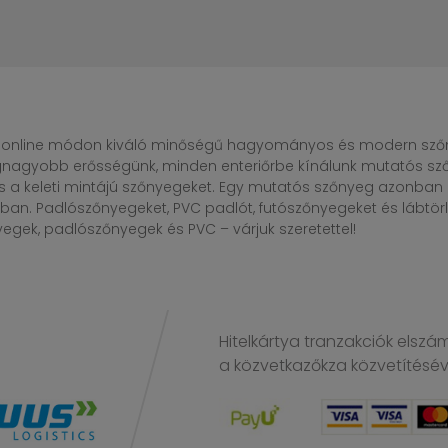
online módon kiváló minőségű hagyományos és modern szőny
egnagyobb erősségünk, minden enteriőrbe kínálunk mutatós sző
s a keleti mintájú szőnyegeket. Egy mutatós szőnyeg azonba
n. Padlószőnyegeket, PVC padlót, futószőnyegeket és lábtörlő
gek, padlószőnyegek és PVC – várjuk szeretettel!
Hitelkártya tranzakciók elszá
a közvetkazőkza közvetítésé