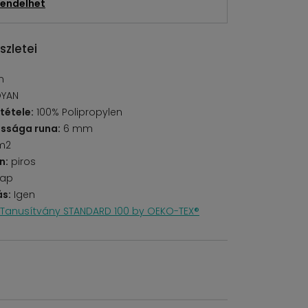
endelhet
szletei
n
OYAN
tétele:
100% Polipropylen
ssága runa:
6 mm
m2
n:
piros
lap
s:
Igen
Tanusítvány STANDARD 100 by OEKO-TEX®