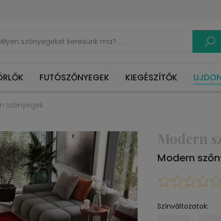
ÖRLŐK
FUTÓSZŐNYEGEK
KIEGÉSZÍTŐK
UJDO
n szőnyegek
Modern s
Modern szőn
Színváltozatok: