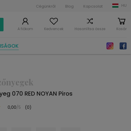
HU
Cégünkről
Blog
Kapcsolat
A fiókom
Kedvencek
Hasonlítsa össze
Kosár
NSÁGOK
zőnyegek
yeg 070 RED NOYAN Piros
0,00
/5
(0)