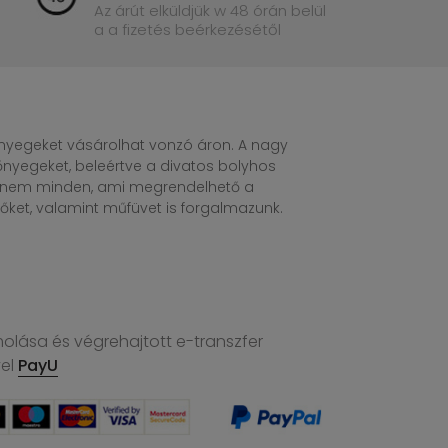
Az árút elküldjük w 48 órán belül
a a fizetés beérkezésétől
egeket vásárolhat vonzó áron. A nagy
nyegeket, beleértve a divatos bolyhos
n nem minden, ami megrendelhető a
ket, valamint műfüvet is forgalmazunk.
molása és végrehajtott e-transzfer
vel
PayU