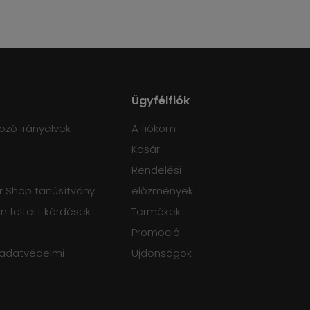
Ügyfélfiók
ozó irányelvek
A fiókom
Kosár
Rendelési
 Shop tanúsítvány
előzmények
 feltett kérdések
Termékek
Promoció
 adatvédelmi
Ujdonságok