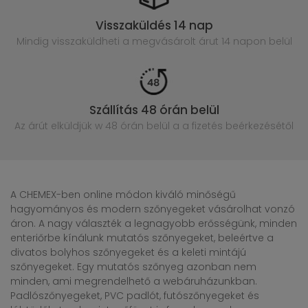
Visszaküldés 14 nap
Mindig visszaküldheti a megvásárolt
árut 14 napon belül
Szállítás 48 órán belül
Az árút elküldjük w 48 órán belül
a a fizetés beérkezésétől
A CHEMEX-ben online módon kiváló minőségű
hagyományos és modern szőnyegeket vásárolhat vonzó
áron. A nagy választék a legnagyobb erősségünk, minden
enteriőrbe kínálunk mutatós szőnyegeket, beleértve a
divatos bolyhos szőnyegeket és a keleti mintájú
szőnyegeket. Egy mutatós szőnyeg azonban nem
minden, ami megrendelhető a webáruházunkban.
Padlószőnyegeket, PVC padlót, futószőnyegeket és