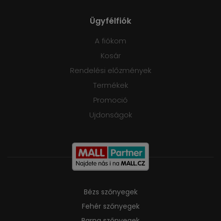
Ügyfélfiók
A fiókom
Kosár
Rendelési előzmények
Termékek
Promoció
Ujdonságok
Bézs szőnyegek
Fehér szőnyegek
Barna szőnyegek