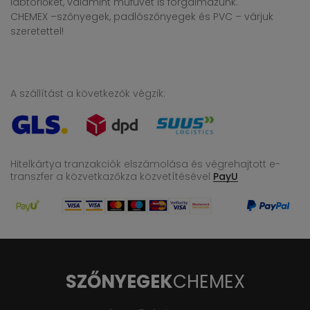
lábtörlőket, valamint műfüvet is forgalmazunk.
CHEMEX –szőnyegek, padlószőnyegek és PVC – várjuk
szeretettel!
A szállítást a következők végzik:
Hitelkártya tranzakciók elszámolása és végrehajtott e-
transzfer
a közvetkazőkza közvetítésével
PayU
SZŐNYEGEK
CHEMEX