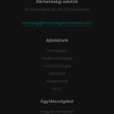
Elérhetőségi adatok
Al. Wyzwolenia 61, 26-225 Gowarczów
szonyeg@szonyegekchemex.com
Ajánlatunk
Szőnyegek
Padlószőnyegek
Futószőnyegek
Lábtörlők
Kiegészítők
Műfű
Ügyfélszolgálat
Hogyan rendelhet