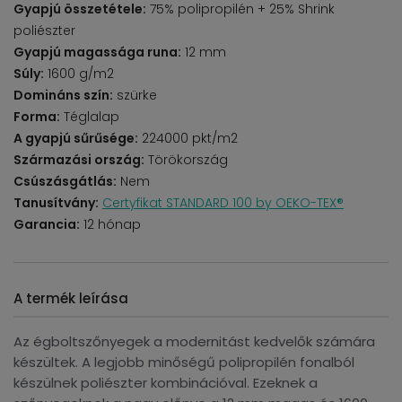
Gyapjú összetétele:
75% polipropilén + 25% Shrink
poliészter
Gyapjú magassága runa:
12 mm
Súly:
1600 g/m2
Domináns szín:
szürke
Forma:
Téglalap
A gyapjú sűrűsége:
224000 pkt/m2
Származási ország:
Törökország
Csúszásgátlás:
Nem
Tanusítvány:
Certyfikat STANDARD 100 by OEKO-TEX®
Garancia:
12 hónap
A termék leírása
Az égboltszőnyegek a modernitást kedvelők számára
készültek. A legjobb minőségű polipropilén fonalból
készülnek poliészter kombinációval. Ezeknek a