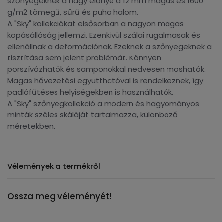
szőnyegeknek a nagy előnye a 12 mm magas és 1600
g/m2 tömegű, sűrű és puha halom.
A "Sky" kollekciókat elsősorban a nagyon magas
kopásállóság jellemzi. Ezenkívül szálai rugalmasak és
ellenállnak a deformációnak. Ezeknek a szőnyegeknek a
tisztítása sem jelent problémát. Könnyen
porszívózhatók és samponokkal nedvesen moshatók.
Magas hővezetési együtthatóval is rendelkeznek, így
padlófűtéses helyiségekben is használhatók.
A "Sky" szőnyegkollekció a modern és hagyományos
minták széles skáláját tartalmazza, különböző
méretekben.
Vélemények a termékről
Ossza meg véleményét!