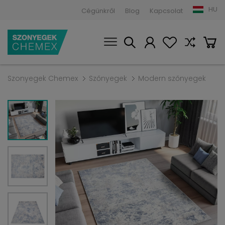
HU
Cégünkről
Blog
Kapcsolat
Szonyegek Chemex
Szőnyegek
Modern szőnyegek