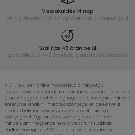
Visszaküldés 14 nap
Mindig visszaküldheti a megvásárolt
árut 14 napon belül
Szállítás 48 órán belül
Az árút elküldjük w 48 órán belül
a a fizetés beérkezésétől
A CHEMEX-ben online módon kiváló minőségű
hagyományos és modern szőnyegeket vásárolhat vonzó
áron. A nagy választék a legnagyobb erősségünk, minden
enteriőrbe kínálunk mutatós szőnyegeket, beleértve a
divatos bolyhos szőnyegeket és a keleti mintájú
szőnyegeket. Egy mutatós szőnyeg azonban nem
minden, ami megrendelhető a webáruházunkban.
Padlószőnyegeket, PVC padlót, futószőnyegeket és