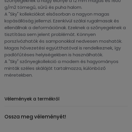
szőnyegeknek a nagy előnye a 12 mm magas és 1600
g/m2 tömegű, sűrű és puha halom.
A "Sky" kollekciókat elsősorban a nagyon magas
kopásállóság jellemzi. Ezenkívül szálai rugalmasak és
ellenállnak a deformációnak. Ezeknek a szőnyegeknek a
tisztítása sem jelent problémát. Könnyen
porszívózhatók és samponokkal nedvesen moshatók.
Magas hővezetési együtthatóval is rendelkeznek, így
padlófűtéses helyiségekben is használhatók.
A "Sky" szőnyegkollekció a modern és hagyományos
minták széles skáláját tartalmazza, különböző
méretekben.
Vélemények a termékről
Ossza meg véleményét!