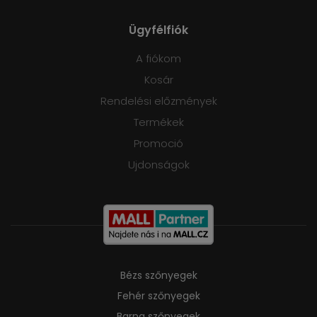
Ügyfélfiók
A fiókom
Kosár
Rendelési előzmények
Termékek
Promoció
Ujdonságok
Bézs szőnyegek
Fehér szőnyegek
Barna szőnyegek