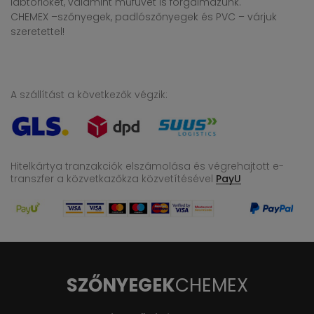
lábtörlőket, valamint műfüvet is forgalmazunk.
CHEMEX –szőnyegek, padlószőnyegek és PVC – várjuk
szeretettel!
A szállítást a következők végzik:
Hitelkártya tranzakciók elszámolása és végrehajtott e-
transzfer
a közvetkazőkza közvetítésével
PayU
SZŐNYEGEK
CHEMEX