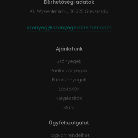
Elérhetőségi adatok
Al. Wyzwolenia 61, 26-225 Gowarczów
szonyeg@szonyegekchemex.com
Ajánlatunk
Szőnyegek
Padlószőnyegek
Futószőnyegek
Lábtörlők
Kiegészítők
Műfű
Ügyfélszolgálat
Hogyan rendelhet