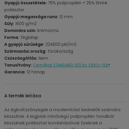
Gyapjú összetétele:
75% polipropilén + 25% Shrink
poliészter
Gyapjú magassága runa:
12 mm
Súly:
1600 g/m2
Domináns szín:
krémszínű
Forma:
Téglalap
A gyapjú sűrűsége:
224000 pkt/m2
Származási ország:
Törökország
Csúszásgátlás:
Nem
Tanusítvány:
Certyfikat STANDARD 100 by OEKO-TEX®
Garancia:
12 hónap
A termék leírása
Az égboltszőnyegek a modernitást kedvelők számára
készültek. A legjobb minőségű polipropilén fonalból
készülnek poliészter kombinációval. Ezeknek a