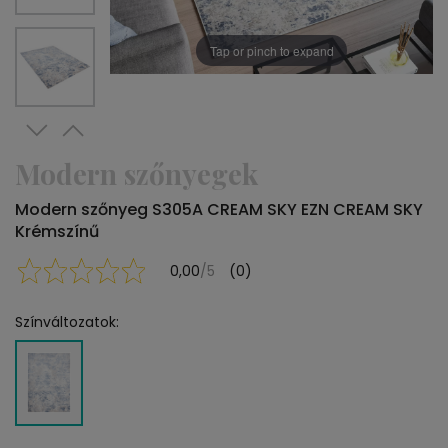
Tap or pinch to expand
Modern szőnyegek
Modern szőnyeg S305A CREAM SKY EZN CREAM SKY
Krémszínű
0,00
/5
(0)
Színváltozatok: