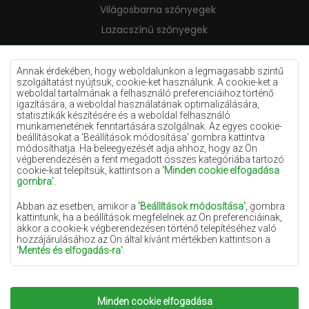
Világosbarna szőnyegek
Lazacszínű szőnyegek
Krémszínű szőnyegek
Lila szőnyegek
Annak érdekében, hogy weboldalunkon a legmagasabb szintű
szolgáltatást nyújtsuk, cookie-ket használunk. A cookie-ket a
Sárga szőnyegek
weboldal tartalmának a felhasználó preferenciáihoz történő
igazítására, a weboldal használatának optimalizálására,
Mentaszínű szőnyegek
statisztikák készítésére és a weboldal felhasználó
munkamenetének fenntartására szolgálnak. Az egyes cookie-
Világoskék szőnyegek
beállításokat a 'Beállítások módosítása' gombra kattintva
módosíthatja. Ha beleegyezését adja ahhoz, hogy az Ön
Narancssárga szőnyegek
végberendezésén a fent megadott összes kategóriába tartozó
Rózsaszín szőnyegek
cookie-kat telepítsük, kattintson a
'Minden cookie elfogadása
gombra'
.
Szürke szőnyegek
Abban az esetben, amikor a
'Beállítások módosítása'
, gombra
Terrakotta szőnyegek
kattintunk, ha a beállítások megfelelnek az Ön preferenciáinak,
akkor a cookie-k végberendezésen történő telepítéséhez való
Zöld szőnyegek
hozzájárulásához az Ön által kívánt mértékben kattintson a
Arany szőnyegek
'Mentés és elfogadás-ra'
.
Amennyiben a cookie-k az Ön személyes adatait tartalmazzák,
az adatkezelés alapja a személyes adatok kezelőjének
(Szonyegekchemex) vagy harmadik feleknek a jogos érdeke,
Minden cookie elfogadása
Copyright 2022
Szonyegek chemex.
Minden jog
amely a weboldalon nyújtott magas színvonalú szolgáltatások