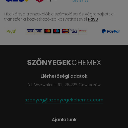
Hitelkártya tranzakciók elszámolása és végrehajtott e-
transzfer
a közvetkazőkza közvetítésével
PayU
SZŐNYEGEK
CHEMEX
Elérhetőségi adatok
Al. Wyzwolenia 61, 26-225 Gowarczów
szonyeg@szonyegekchemex.com
Ajánlatunk