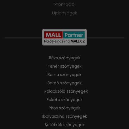
Promoció
Ujdonságok
Bézs szőnyegek
Fehér szőnyegek
Barna szőnyegek
Bordó szőnyegek
Palackzöld szőnyegek
Fekete szőnyegek
Piros szőnyegek
Ibolyaszínű szőnyegek
Sötétkék szőnyegek