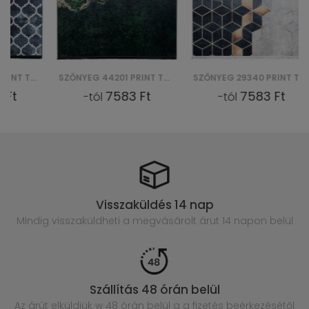
SZŐNYEG 44201 PRINT TOSCANA
SZŐNYEG 29340 PRINT TOSCANA
7583 Ft
7583 Ft
-tól
-tól
Visszaküldés 14 nap
Mindig visszaküldheti a megvásárolt
árut 14 napon belül
Szállítás 48 órán belül
Az árút elküldjük w 48 órán belül
a a fizetés beérkezésétől