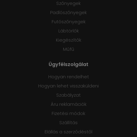
Szőnyegek
Padlószőnyegek
Futószőnyegek
Lábtörlők
Kiegészítők
Műfű
Ügyfélszolgálat
Hogyan rendelhet
Hogyan lehet visszaküldeni
Szabályzat
Áru reklamációk
Fizetési módok
Szállítás
Elállás a szerződéstől