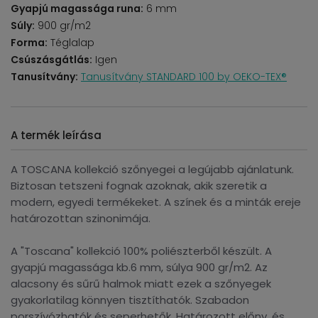
Gyapjú magassága runa:
6 mm
Súly:
900 gr/m2
Forma:
Téglalap
Csúszásgátlás:
Igen
Tanusítvány:
Tanusítvány STANDARD 100 by OEKO-TEX®
A termék leírása
A TOSCANA kollekció szőnyegei a legújabb ajánlatunk.
Biztosan tetszeni fognak azoknak, akik szeretik a
modern, egyedi termékeket. A színek és a minták ereje
határozottan szinonimája.
A "Toscana" kollekció 100% poliészterből készült. A
gyapjú magassága kb.6 mm, súlya 900 gr/m2. Az
alacsony és sűrű halmok miatt ezek a szőnyegek
gyakorlatilag könnyen tisztíthatók. Szabadon
porszívózhatók és seperhetők. Határozott előny, és