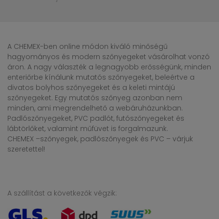
A CHEMEX-ben online módon kiváló minőségű
hagyományos és modern szőnyegeket vásárolhat vonzó
áron. A nagy választék a legnagyobb erősségünk, minden
enteriőrbe kínálunk mutatós szőnyegeket, beleértve a
divatos bolyhos szőnyegeket és a keleti mintájú
szőnyegeket. Egy mutatós szőnyeg azonban nem
minden, ami megrendelhető a webáruházunkban.
Padlószőnyegeket, PVC padlót, futószőnyegeket és
lábtörlőket, valamint műfüvet is forgalmazunk.
CHEMEX –szőnyegek, padlószőnyegek és PVC – várjuk
szeretettel!
A szállítást a következők végzik: