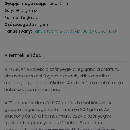
Gyapjú magassága runa:
6 mm
Súly:
900 gr/m2
Forma:
Téglalap
Csúszásgátlás:
Igen
Tanusítvány:
Tanusítvány STANDARD 100 by OEKO-TEX®
A termék leírása
A TOSCANA kollekció szőnyegei a legújabb ajánlatunk.
Biztosan tetszeni fognak azoknak, akik szeretik a
modern, egyedi termékeket. A színek és a minták ereje
határozottan szinonimája.
A "Toscana" kollekció 100% poliészterből készült. A
gyapjú magassága kb.6 mm, súlya 900 gr/m2. Az
alacsony és sűrű halmok miatt ezek a szőnyegek
gyakorlatilag könnyen tisztíthatók. Szabadon
porszívózhatók és seperhetők. Határozott előny, és