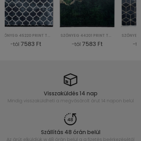
SZŐNYEG 44201 PRINT TOSCANA
SZŐNYEG 29340 PRINT TOSCANA
7583 Ft
7583 Ft
-tól
-tól
Visszaküldés 14 nap
Mindig visszaküldheti a megvásárolt
árut 14 napon belül
Szállítás 48 órán belül
Az árút elküldjük w 48 órán belül
a a fizetés beérkezésétől