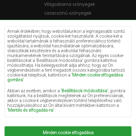
Világosbarna szőnyegek
Lazacszínű szőnyegek
Krémszínű szőnyegek
Lila szőnyegek
Annak érdekében, hogy weboldalunkon a legmagasabb szintű
szolgáltatást nyújtsuk, cookie-ket használunk. A cookie-ket a
Sárga szőnyegek
weboldal tartalmának a felhasználó preferenciáihoz történő
igazítására, a weboldal használatának optimalizálására,
Mentaszínű szőnyegek
statisztikák készítésére és a weboldal felhasználó
munkamenetének fenntartására szolgálnak. Az egyes cookie-
Világoskék szőnyegek
beállításokat a 'Beállítások módosítása' gombra kattintva
módosíthatja. Ha beleegyezését adja ahhoz, hogy az Ön
Narancssárga szőnyegek
végberendezésén a fent megadott összes kategóriába tartozó
Rózsaszín szőnyegek
cookie-kat telepítsük, kattintson a
'Minden cookie elfogadása
gombra'
.
Szürke szőnyegek
Abban az esetben, amikor a
'Beállítások módosítása'
, gombra
Terrakotta szőnyegek
kattintunk, ha a beállítások megfelelnek az Ön preferenciáinak,
akkor a cookie-k végberendezésen történő telepítéséhez való
Zöld szőnyegek
hozzájárulásához az Ön által kívánt mértékben kattintson a
Arany szőnyegek
'Mentés és elfogadás-ra'
.
Amennyiben a cookie-k az Ön személyes adatait tartalmazzák,
az adatkezelés alapja a személyes adatok kezelőjének
(Szonyegekchemex) vagy harmadik feleknek a jogos érdeke,
Minden cookie elfogadása
Copyright 2022
Szonyegek chemex.
Minden jog
amely a weboldalon nyújtott magas színvonalú szolgáltatások