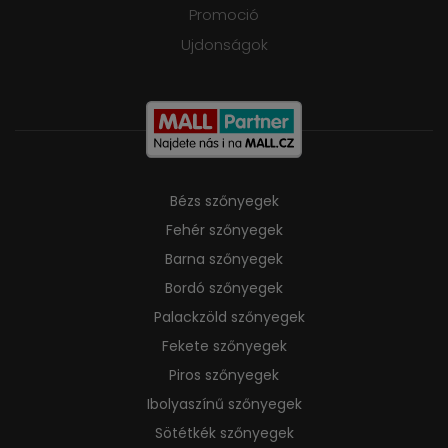
Promoció
Ujdonságok
Bézs szőnyegek
Fehér szőnyegek
Barna szőnyegek
Bordó szőnyegek
Palackzöld szőnyegek
Fekete szőnyegek
Piros szőnyegek
Ibolyaszínű szőnyegek
Sötétkék szőnyegek