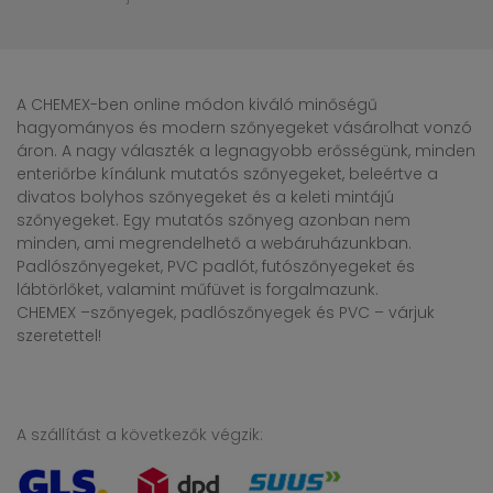
A CHEMEX-ben online módon kiváló minőségű
hagyományos és modern szőnyegeket vásárolhat vonzó
áron. A nagy választék a legnagyobb erősségünk, minden
enteriőrbe kínálunk mutatós szőnyegeket, beleértve a
divatos bolyhos szőnyegeket és a keleti mintájú
szőnyegeket. Egy mutatós szőnyeg azonban nem
minden, ami megrendelhető a webáruházunkban.
Padlószőnyegeket, PVC padlót, futószőnyegeket és
lábtörlőket, valamint műfüvet is forgalmazunk.
CHEMEX –szőnyegek, padlószőnyegek és PVC – várjuk
szeretettel!
A szállítást a következők végzik: