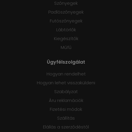
Szőnyegek
Padlószőnyegek
Futószőnyegek
Lábtörlők
Kiegészítők
Műfű
Ügyfélszolgálat
Hogyan rendelhet
Hogyan lehet visszaküldeni
Szabályzat
Áru reklamációk
Fizetési módok
Szállítás
Elállás a szerződéstől