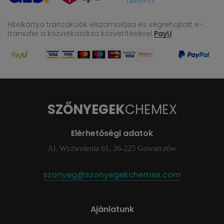
Hitelkártya tranzakciók elszámolása és végrehajtott e-
transzfer
a közvetkazőkza közvetítésével
PayU
SZŐNYEGEK
CHEMEX
Elérhetőségi adatok
Al. Wyzwolenia 61, 26-225 Gowarczów
szonyeg@szonyegekchemex.com
Ajánlatunk