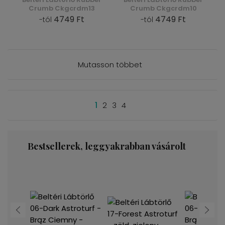
Crumb Ckgcrdm13
Crumb Ckgcrdm10
4749 Ft
4749 Ft
-tól
-tól
Mutasson többet
1
2
3
4
Bestsellerek, leggyakrabban vásárolt