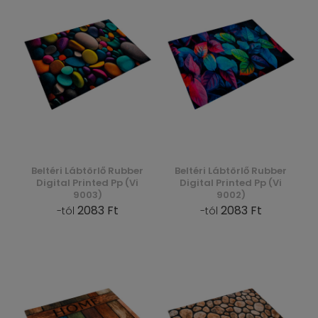
Beltéri Lábtörlő Rubber
Beltéri Lábtörlő Rubber
Digital Printed Pp (Vi
Digital Printed Pp (Vi
9003)
9002)
2083 Ft
2083 Ft
-tól
-tól