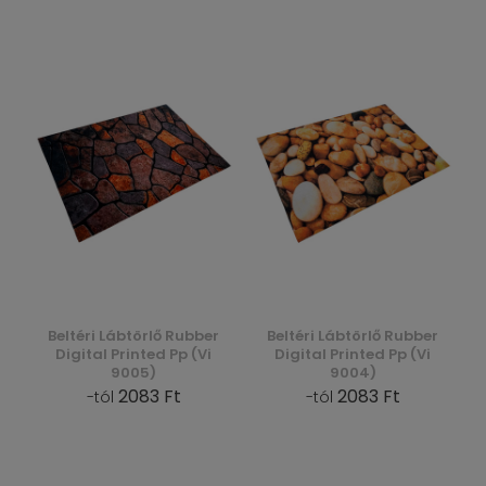
Beltéri Lábtörlő Rubber
Beltéri Lábtörlő Rubber
Digital Printed Pp (Vi
Digital Printed Pp (Vi
9005)
9004)
2083 Ft
2083 Ft
-tól
-tól