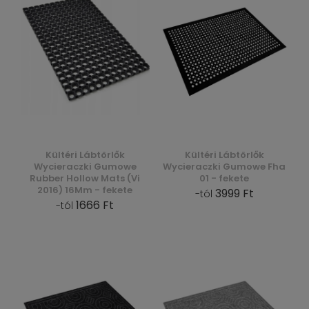
Kültéri Lábtörlők
Kültéri Lábtörlők
Wycieraczki Gumowe
Wycieraczki Gumowe Fha
Rubber Hollow Mats (Vi
01 - fekete
2016) 16Mm - fekete
3999 Ft
-tól
1666 Ft
-tól