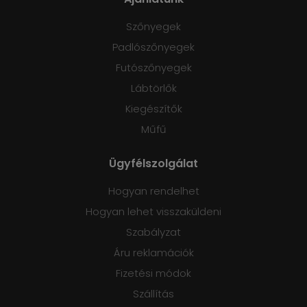
Szőnyegek
Padlószőnyegek
Futószőnyegek
Lábtörlők
Kiegészítők
Műfű
Ügyfélszolgálat
Hogyan rendelhet
Hogyan lehet visszaküldeni
Szabályzat
Áru reklamációk
Fizetési módok
Szállítás