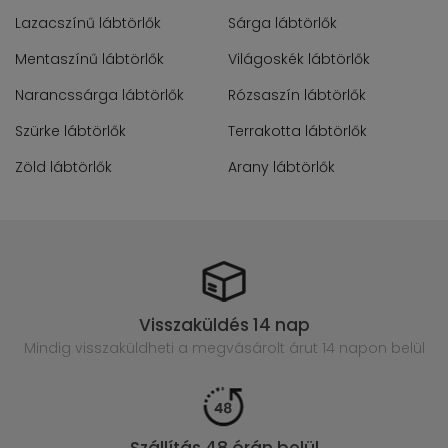
Lazacszínű lábtörlők
Sárga lábtörlők
Mentaszínű lábtörlők
Világoskék lábtörlők
Narancssárga lábtörlők
Rózsaszín lábtörlők
Szürke lábtörlők
Terrakotta lábtörlők
Zöld lábtörlők
Arany lábtörlők
Visszaküldés 14 nap
Mindig visszaküldheti a megvásárolt
árut 14 napon belül