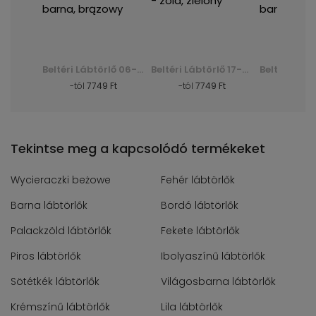
Beltéri Lábtörlő 17-Forest Astroturf - zöld, zielony
Beltéri Lábtörlő 06-Dark Astroturf - Brąz Ciemny - barna, brązowy
Beltéri Lábtörlő 17-Forest Astroturf - zöld, zielony
Ft
-tól
7749 Ft
-tól
7749 Ft
-tól
77
Tekintse meg a kapcsolódó termékeket
Wycieraczki beżowe
Fehér lábtörlők
Barna lábtörlők
Bordó lábtörlők
Palackzöld lábtörlők
Fekete lábtörlők
Piros lábtörlők
Ibolyaszínű lábtörlők
Sötétkék lábtörlők
Világosbarna lábtörlők
Krémszínű lábtörlők
Lila lábtörlők