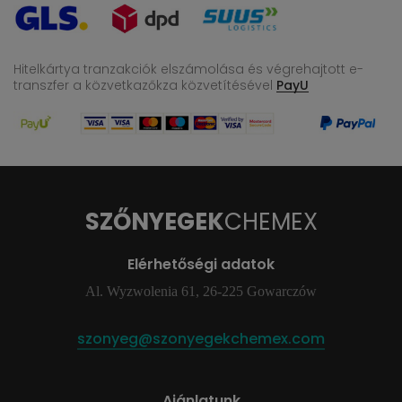
Hitelkártya tranzakciók elszámolása és végrehajtott e-
transzfer
a közvetkazőkza közvetítésével
PayU
SZŐNYEGEK
CHEMEX
Elérhetőségi adatok
Al. Wyzwolenia 61, 26-225 Gowarczów
szonyeg@szonyegekchemex.com
Ajánlatunk