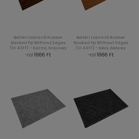
Beltéri Lábtörlő Rubber
Beltéri Lábtörlő Rubber
Backed Pp Without Edges
Backed Pp Without Edges
(Vi 4017) - barna, brązowy
(Vi 4017) - bézs, beżowy
1666 Ft
1666 Ft
-tól
-tól