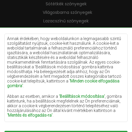
Sötétkék szőnyegek
Világosbarna szőnyegek
Lazacszínű szőnyegek
Krémszínű szőnyegek
Lila szőnyegek
Annak érdekében, hogy weboldalunkon a legmagasabb szintű
szolgáltatást nyújtsuk, cookie-ket használunk. A cookie-ket a
Sárga szőnyegek
weboldal tartalmának a felhasználó preferenciáihoz történő
igazítására, a weboldal használatának optimalizálására,
Mentaszínű szőnyegek
statisztikák készítésére és a weboldal felhasználó
munkamenetének fenntartására szolgálnak. Az egyes cookie-
Világoskék szőnyegek
beállításokat a 'Beállítások módosítása' gombra kattintva
módosíthatja. Ha beleegyezését adja ahhoz, hogy az Ön
Narancssárga szőnyegek
végberendezésén a fent megadott összes kategóriába tartozó
Rózsaszín szőnyegek
cookie-kat telepítsük, kattintson a
'Minden cookie elfogadása
gombra'
.
Szürke szőnyegek
Abban az esetben, amikor a
'Beállítások módosítása'
, gombra
Terrakotta szőnyegek
kattintunk, ha a beállítások megfelelnek az Ön preferenciáinak,
akkor a cookie-k végberendezésen történő telepítéséhez való
Zöld szőnyegek
hozzájárulásához az Ön által kívánt mértékben kattintson a
Arany szőnyegek
'Mentés és elfogadás-ra'
.
Amennyiben a cookie-k az Ön személyes adatait tartalmazzák,
az adatkezelés alapja a személyes adatok kezelőjének