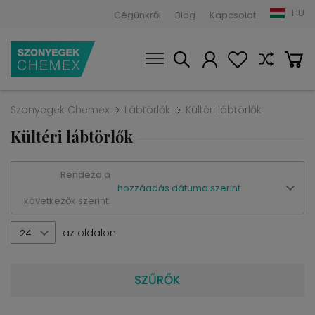
HU
Cégünkről
Blog
Kapcsolat
Szonyegek Chemex
Lábtörlők
Kültéri lábtörlők
Kültéri lábtörlők
Rendezd a
hozzáadás dátuma szerint
következők szerint:
az oldalon
24
SZŰRŐK