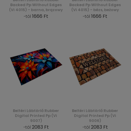
Backed Pp Without Edges
Backed Pp Without Edges
(Vi 4015) - barna, brązowy
(Vi 4015) - bézs, beżowy
1666 Ft
1666 Ft
-tól
-tól
Beltéri Lábtörlő Rubber
Beltéri Lábtörlő Rubber
Digital Printed Pp (Vi
Digital Printed Pp (Vi
9007)
9006)
2083 Ft
2083 Ft
-tól
-tól