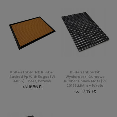
Kültéri Lábtörlők Rubber
Kültéri Lábtörlők
Backed Pp With Edges (Vi
Wycieraczki Gumowe
4005) - bézs, beżowy
Rubber Hollow Mats (Vi
2016) 22Mm - fekete
1666 Ft
-tól
1749 Ft
-tól