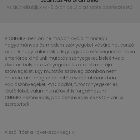
Szállítás 48 órán belül
Az árút elküldjük w 48 órán belül
a a fizetés beérkezésétől
A CHEMEX-ben online módon kiváló minőségű
hagyományos és modern szőnyegeket vásárolhat vonzó
áron. A nagy választék a legnagyobb erősségünk, minden
enteriőrbe kínálunk mutatós szőnyegeket, beleértve a
divatos bolyhos szőnyegeket és a keleti mintájú
szőnyegeket. Egy mutatós szőnyeg azonban nem
minden, ami megrendelhető a webáruházunkban.
Padlószőnyegeket, PVC padlót, futószőnyegeket és
lábtörlőket, valamint műfüvet is forgalmazunk.
CHEMEX –szőnyegek, padlószőnyegek és PVC – várjuk
szeretettel!
A szállítást a következők végzik: